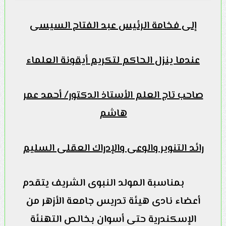
إلى فخامة الرئيس عبد الفتاح السيسى
عندما ينزل الحاكم لتكريم أيقونة العلماء
صاحب تاج العلم الأستاذ الدكتور/ أحمد عمر
هاشم
رائد التنوير والوعى والإدراك العقلى السليم
بمناسبة المولد النبوى الشريف يتقدم
أعضاء نادى هيئة تدريس جامعة الأزهر من
الإسكندرية حتى أسوان بخالص التهنئة