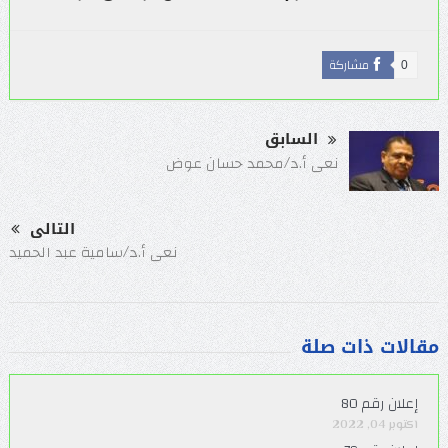
مشاركة
0
السابق
نعى أ.د/محمد حسان عوض
التالى
نعى أ.د/سامية عبد الحميد
مقالات ذات صلة
إعلان رقم 80
أكتوبر 04, 2022