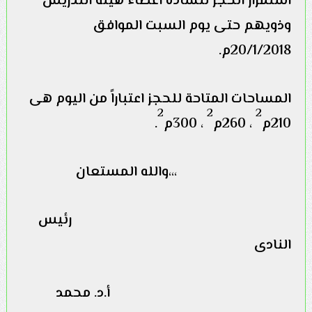
استمرار الحجز للسادة أعضاء هيئة التدريس
وذويهم حتى يوم السبت الموافق
20/1/2018م.
المساحات المتاحة للحجز اعتباراً من اليوم هى
2
2
2
210م
، 260م
، 300م
.
،،،
والله المستعان
رئيس
النادى
أ.د. محمد